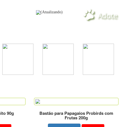
(Atualizando)
CADASTRE-SE
Delivery
Loja
Contato
ito 90g
Bastão para Papagaios Probirds com
Frutas 200g