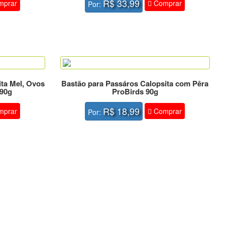
R$ 33,99
prar
Comprar
Por:
ta Mel, Ovos
Bastão para Passáros Calopsita com Pêra
 90g
ProBirds 90g
R$ 18,99
prar
Comprar
Por: