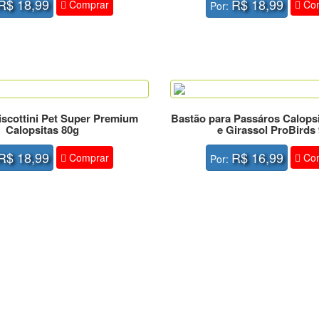
R$ 18,99
R$ 18,99
Comprar
Com
Por:
iscottini Pet Super Premium
Bastão para Passáros Calopsi
Calopsitas 80g
e Girassol ProBirds
R$ 18,99
R$ 16,99
Comprar
Com
Por: