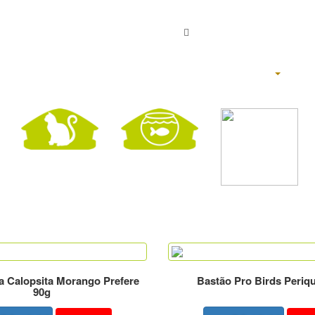
ENTRE
OU
Home
Produtos
+
a Calopsita Morango Prefere
Bastão Pro Birds Periqu
90g