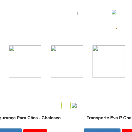
ENTRE
OU
Home
Produtos
+
gurança Para Cães - Chalesco
Transporte Eva P Cha